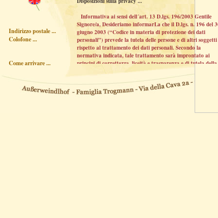
Disposizioni sulla privacy ...
Informativa ai sensi dell´art. 13 D.lgs. 196/2003 Gentile
Signore/a, Desideriamo informarLa che il D.lgs. n. 196 del 
Indirizzo postale ...
giugno 2003 (“Codice in materia di protezione dei dati
Colofone ...
personali”) prevede la tutela delle persone e di altri soggetti
rispetto al trattamento dei dati personali. Secondo la
normativa indicata, tale trattamento sarà improntato ai
Come arrivare ...
principi di correttezza, liceità e trasparenza e di tutela della
Sua riservatezza e dei Suoi diritti.Ai sensi dell'articolo 13 de
D.lgs. n.196/2003, pertanto, Le forniamo le seguenti
informazioni: Il Ausserweindlhof della Trogmann Silke con
sede a 39012 Merano, Via della Cava 2a, utilizzerà i Vostri
dati per inviarVi dei mailing pubblicitari e circolari. A tale
scopo i dati saranno elaborati e memorizzati in formato
elettronico. La messa a disposizione dei Vostri dati personali
volontaria.In caso di richieste cataloghi i Vostri dati non
saranno oggetto di comunicazione o diffusione a terzi. Il
trattamento dei dati è a cura di Trogmann Silke.
In ogni momento potrà esercitare i Suoi diritti nei confronti
del titolare del trattamento, ai sensi dell'art.7 del
D.lgs.196/2003, che per Sua comodità riproduciamo
integralmente: Decreto Legislativo n.196/2003, Art. 7 - Diri
di accesso ai dati personali ed altri diritti 1. L'interessato ha
diritto di ottenere la conferma dell'esistenza o meno di dati
personali che lo riguardano, anche se non ancora registrati,
la loro comunicazione in forma intelligibile. 2. L'interessato